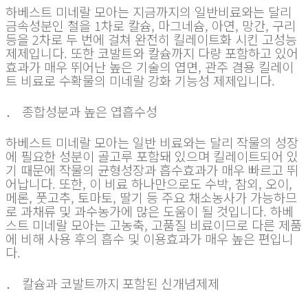
하베스트 미네랄 모아는 지금까지의 일반비료와는 달리
금속성분인 철을 1차로 칼슘, 마그네슘, 아연, 망간, 구리
등을 2차로 두 번에 걸쳐 완전히 킬레이트화 시킨 고성능
제제입니다. 또한 코발트와 칼슘까지 다량 포함하고 있어
효과가 매우 뛰어난 높은 기술의 엽면, 관주 겸용 킬레이
트 비료로 수확물의 미네랄 강화 기능성 제제입니다.
． 종합성분과 높은 엽흡수성
하베스트 미네랄 모아는 일반 비료와는 달리 작물의 성장
에 필요한 성분이 골고루 포함돼 있으며 킬레이트되어 있
기 때문에 작물의 균형성장과 흡수효과가 매우 빠르고 뛰
어납니다. 또한, 이 비료 하나만으로도 수박, 참외, 오이,
메론, 풋고추, 토마토, 딸기 등 주요 채소농사가 가능하므
로 과채류 및 과수농가에 많은 도움이 될 것입니다. 하베
스트 미네랄 모아는 고농축, 고품질 비료이므로 다른 제품
에 비해 사용 후의 흡수 및 이용효과가 매우 높은 편입니
다.
． 칼슘과 코발트까지 포함된 신개념제제