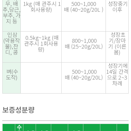
무
,
배
1kg
(
매 관주시
1
500~1,000
성장중기
추
,
당근
,
회사용량
)
배
(40~20g/20L )
이후
부추
,
가
지 등
인삼
성장초
0.5kg~1kg
(
매
(
약용작
800~1,000
기
/
장마
관주시
1
회사용
물
),
잔
배
(25~20g/20L)
기
(
이른
량
)
디
,
콩
봄
)
성장기에
벼
(
수
500~1,000
14
일 간격
도작
)
배
(40~20g/20L)
으로
2~3
차례
보증성분량
수