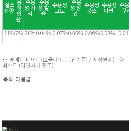
용
수용
수용
수용
질소
수용성
수용성
수용성
수용
성
성
가
성 칼
성 망
전량
고토
붕소
아연
구
인
리
슘
간
산
11%
7%
28%
0.04%
0.07%
0.06%
0.06%
0.08%
0.01
※ 땅에는 메이트·12올메이트 (밑거름) / 지상부에는 하
베스트 (엽면시비·관주)
목록
다음글