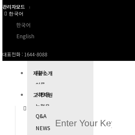
관리자모드
한국어
웃거름 종합비료 - 엽면/관주겸용 상세보기
한국어
회사소개
Home
웃거름 종합비료 - 엽면/관주겸용 상세보기
English
제이아그로
기술소개
대표전화 : 1644-8088
- 기업이념
- 설립소개
저서
제품소개
CEO인사말
이론
Harvest Mineral More
연혁
시판용
고객지원
재배력
C.I소개
농협용
관리자
2,443
Print
01-24
YouTubeLink
Q&A
특허현황
친환경제제
하베스트 미네랄 모아
NEWS
오시는길
드론용
10kg