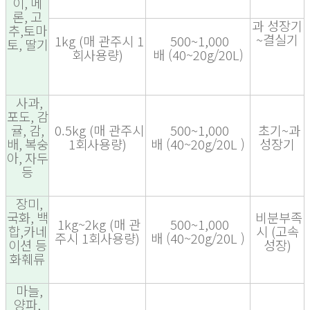
이
,
메
론
,
고
과 성장기
추
,
토마
~
결실기
1kg
(
매 관주시
1
500~1,000
토
,
딸기
회사용량
)
배
(40~20g/20L)
사과
,
포도
,
감
귤
,
감
,
0.5kg
(
매 관주시
500~1,000
초기
~
과
배
,
복숭
1
회사용량
)
배
(40~20g/20L )
성장기
아
,
자두
등
장미
,
국화
,
백
비분부족
1kg~2kg
(
매 관
500~1,000
합
,
카네
시
(
고속
주시
1
회사용량
)
배
(40~20g/20L )
이션 등
성장
)
화훼류
마늘
,
양파
,