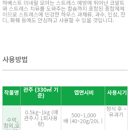
하베스트 미네랄 모아는 스트레스 예방에 뛰어난 코발트
와 스트레스 치유를 도와주는 칼슘까지 포함된 종합제제
이므로 스트레스에 민감한 하우스 과채류, 과수, 인삼, 잔
디, 화훼 등에도 안심하고 사용할 수 있을 것입니다.
사용방법
관주
(330
㎡
기
작물명
엽면시비
사용시기
준
)
정식 후
~
0.5kg~1kg
(
매
유과기
500~1,000
관주시
1
회사용
수박
,
배
(40~20g/20L )
량
)
참외
,
오