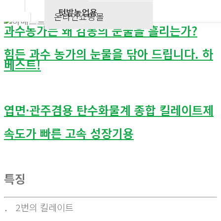
텃밭농업용
온라인쇼핑몰
과수농가는 왜 감동의 눈물을 흘리는가?
힘든 과수 농가의 눈물을 닦아 드립니다. 하
베스트!
엽면·관주겸용 탄수화물계 종합 킬레이트제
속도가 빠른 고속 성장기용
특징
． 2번의 킬레이트