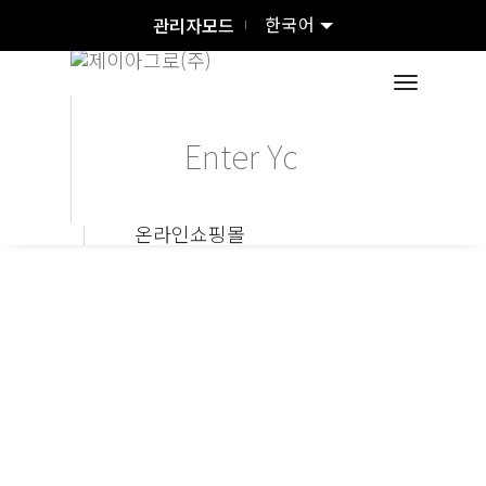
한국어
관리자모드
toggle
온라인쇼핑몰
드론용
기능성 농업제제 전문기업인 국내 농업시장을 대표하는