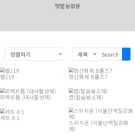
텃밭농업용
쎌119
항산화제 B폴즈7
퍼펙트톱 (대사활성제)
캡(칼슘붕소제)
세트 8-1
스위치온 (식물단백질강화
제)