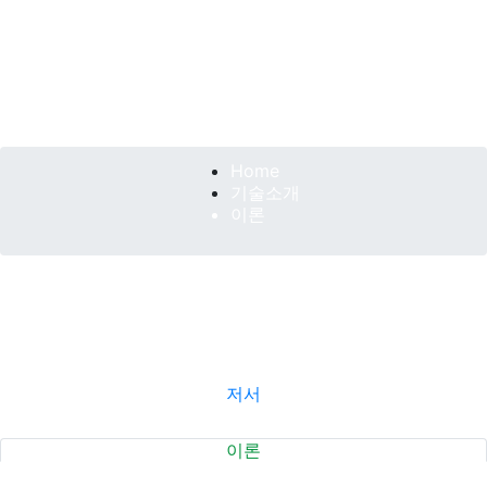
기술소개
제이아그로는 한 단계 더 나아가 우리 농업인들께서 고급
비료와 기능성 식물첨단제제를
손쉽게 접하며 실천이 가능한 친환경 농업을 할 수 있도록
노력하겠습니다.
Home
기술소개
이론
저서
이론