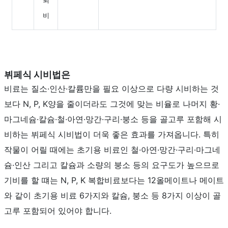
퇴
비
뷔페식 시비법은
비료는 질소·인산·칼륨만을 필요 이상으로 다량 시비하는 것
보다 N, P, K양을 줄이더라도 그것에 맞는 비율로 나머지 황·
마그네슘·칼슘·철·아연·망간·구리·붕소 등을 골고루 포함해 시
비하는 뷔페식 시비법이 더욱 좋은 효과를 가져옵니다. 특히
작물이 어릴 때에는 초기용 비료인 철·아연·망간·구리·마그네
슘·인산 그리고 칼슘과 소량의 붕소 등의 요구도가 높으므로
기비를 할 떄는 N, P, K 복합비료보다는 12올메이트나 메이트
와 같이 초기용 비료 6가지와 칼슘, 붕소 등 8가지 이상이 골
고루 포함되어 있어야 합니다.