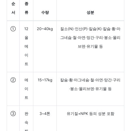
순
종
서
류
수량
성분
①
12
20~40kg
질소(N)·인산(P)·칼슘(K)·칼슘·황·마
올
그네슘·철·아연·망간·구리·붕소·몰리
메
브덴·유기물 등
이
트
②
메
15~17kg
칼슘·황·마그네슘·철·아연·망간·구리
이
·붕소·몰리브덴·유기물 등
트
③
완
3~4톤
유기질+NPK 등의 성분 포함
숙