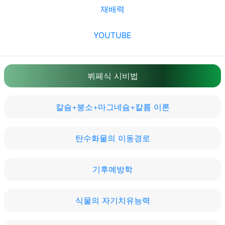
재배력
YOUTUBE
뷔페식 시비법
칼슘+붕소+마그네슘+칼륨 이론
탄수화물의 이동경로
기후예방학
식물의 자기치유능력