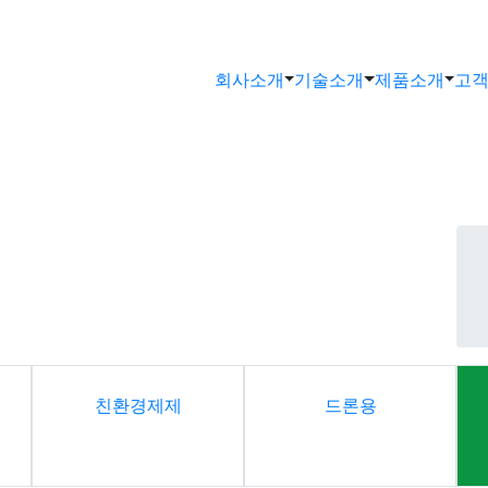
회사소개
기술소개
제품소개
고
대표하는 제이아그로의 제품은
하기 위해 노력합니다.
친환경제제
드론용