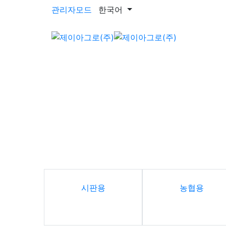
관리자모드
한국어
텃밭농업용
기능성 농업제제 전문기업인 국내 농업시장을 
안전하고 유용하게 사용되며 최고의 품질을 생산
시판용
농협용