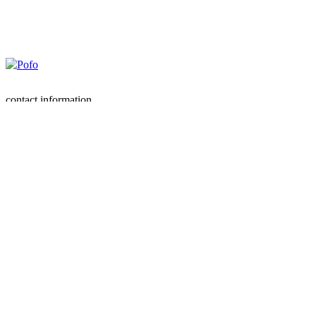
contact information
대구 달서구 성서로399, 4층 제이아그로(주)
회사소개
tel :
053-580-2800
fax : 053-584-3329
기술소개
저서
social link
이론
재배력
YouTubeLink
제품소개
Copyright ©
chemknock.com
All Right Reserved.
시판용