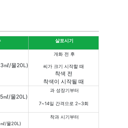
수
살포시기
개화 전 후
33
㎖
/
물
20L)
씨가 크기 시작할 때
착색 전
착색이 시작될 때
과 성장기부터
25
㎖
/
물
20L)
7~14
일 간격으로
2~3
회
착과 시기부터
5
㎖
/
물
20L)