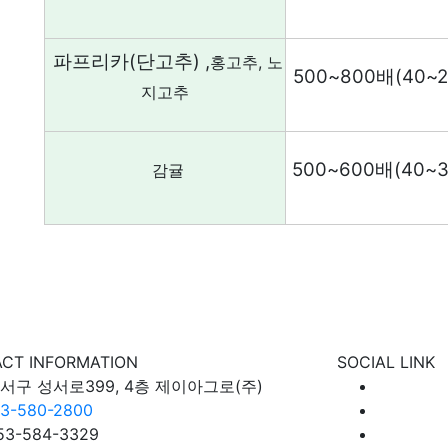
파프리카
(
단고추
) ,
홍고추
,
노
500~800
배
(40~
지고추
500~600
배
(40~
감귤
CT INFORMATION
SOCIAL LINK
서구 성서로399, 4층 제이아그로(주)
3-580-2800
053-584-3329