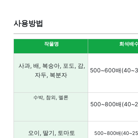
사용방법
작물명
희석배
사과
,
배
,
복숭아
,
포도
,
감
,
500~600
배
(40~
자두
,
복분자
수박
,
참외
,
멜론
500~800
배
(40~
오이
,
딸기
,
토마토
500~800
배
(40~2