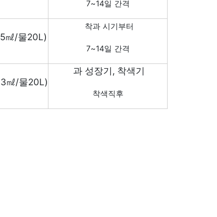
7~14
일 간격
착과 시기부터
25
㎖
/
물
20L)
7~14
일 간격
과 성장기
,
착색기
33
㎖
/
물
20L)
착색직후